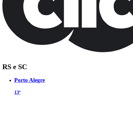
RS e SC
Porto Alegre
13º