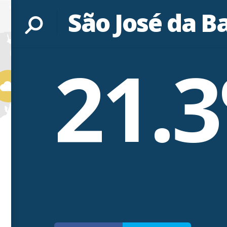
São José da B
21.3