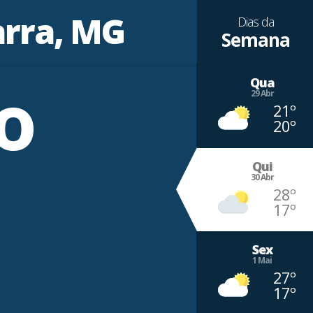
arra, MG
Dias da
Semana
º
Qua
29 Abr
21º
20º
Qui
30 Abr
28º
17º
Sex
1 Mai
27º
17º