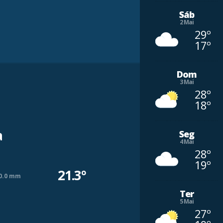
Sáb
2 Mai
29º
17º
Dom
3 Mai
28º
18º
a
Seg
4 Mai
28º
19º
21.3º
0.0 mm
Ter
5 Mai
27º