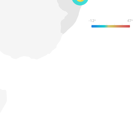
-12º
47º