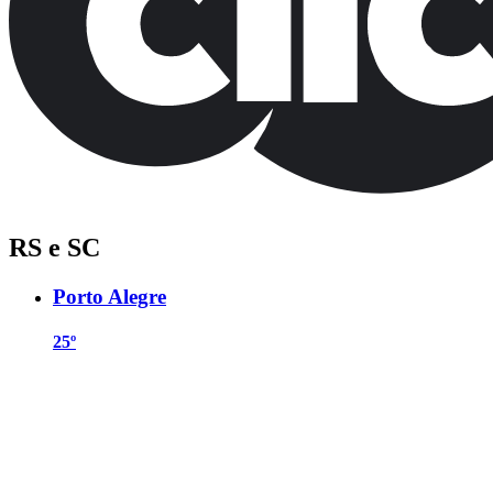
RS e SC
Porto Alegre
25º