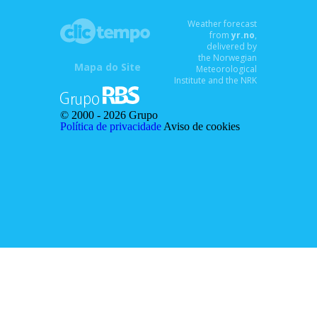
Weather forecast
from
yr.no
,
delivered by
the Norwegian
Mapa do Site
Meteorological
Institute and the NRK
© 2000 -
2026 Grupo
Política de privacidade
Aviso de cookies