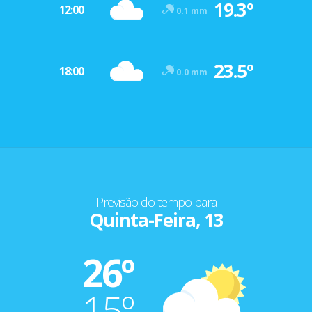
19.3º
12:00
0.1 mm
23.5º
18:00
0.0 mm
Previsão do tempo para
Quinta-Feira, 13
26º
15º