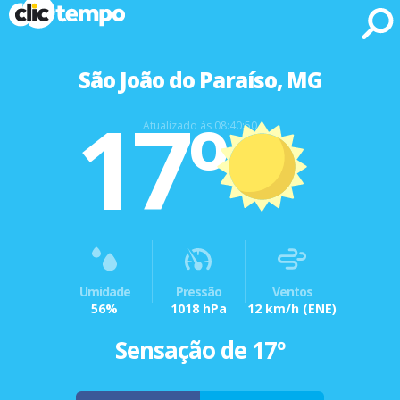
Fonte: CLIMATEMPO METEOROLOGIA
São João do Paraíso, MG
17º
Atualizado às 08:40:50
Umidade
Pressão
Ventos
56%
1018 hPa
12 km/h
(ENE)
Sensação de 17º