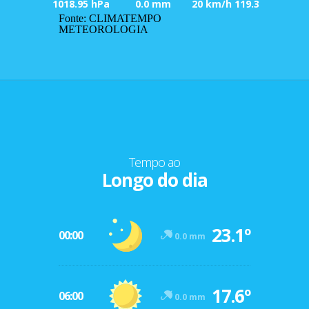
1018.95 hPa
0.0 mm
20 km/h 119.3
Fonte: CLIMATEMPO
METEOROLOGIA
Tempo ao
Longo do dia
23.1º
00:00
0.0 mm
17.6º
06:00
0.0 mm