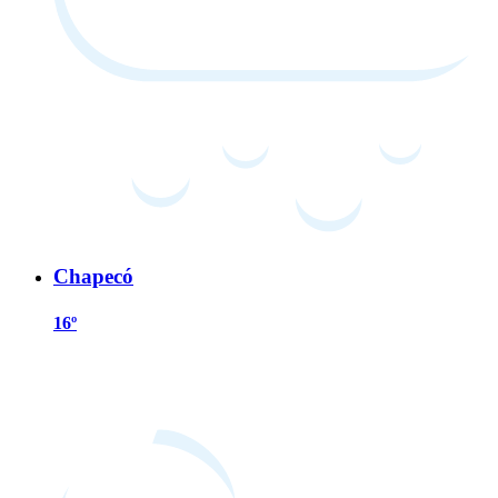
Chapecó
16º