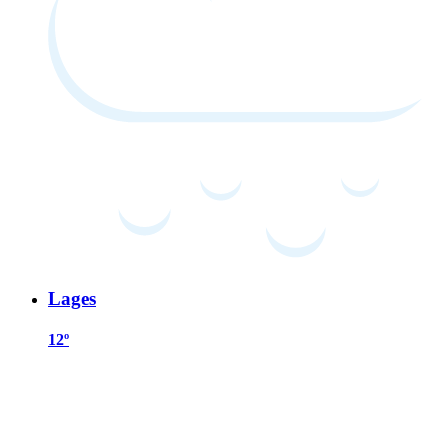
Lages
12º