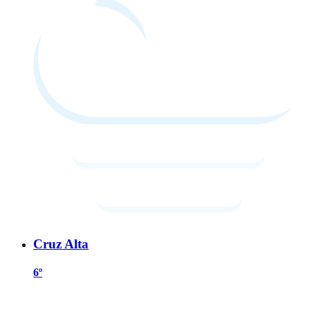
Cruz Alta
6º