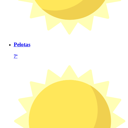
Pelotas
7º