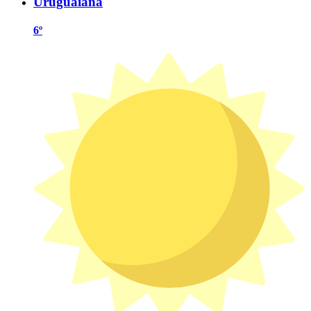
Uruguaiana
6º