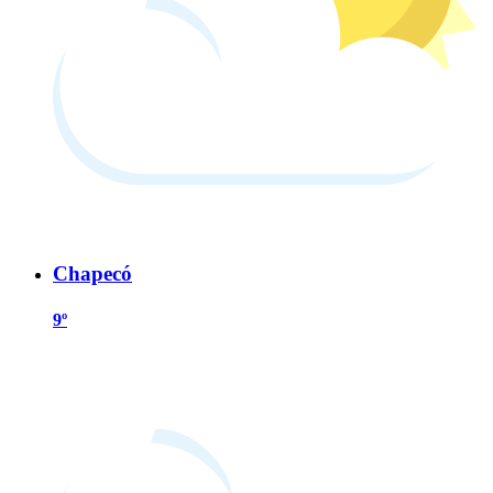
Chapecó
9º