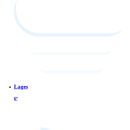
Lages
6º