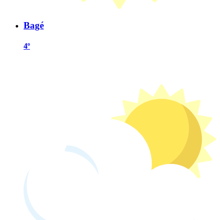
Bagé
4º