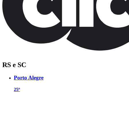
RS e SC
Porto Alegre
25º