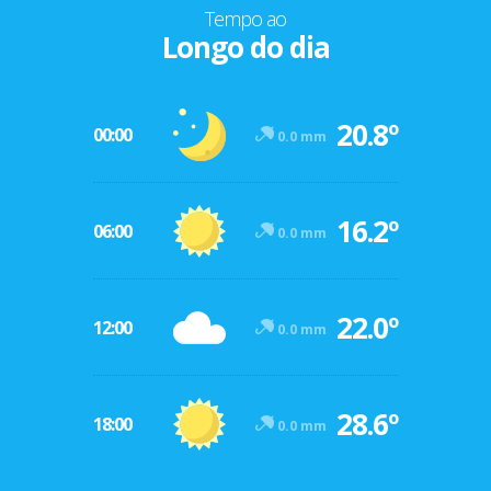
Tempo ao
Longo do dia
20.8º
00:00
0.0 mm
16.2º
06:00
0.0 mm
22.0º
12:00
0.0 mm
28.6º
18:00
0.0 mm