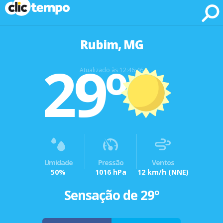
Fonte: CLIMATEMPO METEOROLOGIA
Rubim, MG
29º
Atualizado às 12:46:46
Umidade
Pressão
Ventos
50%
1016 hPa
12 km/h
(NNE)
Sensação de 29º