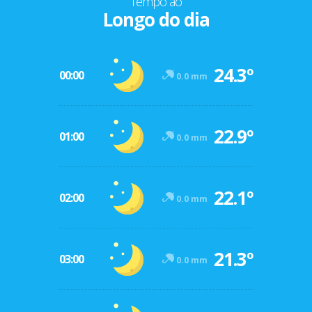
Tempo ao
Longo do dia
24.3º
00:00
0.0 mm
22.9º
01:00
0.0 mm
22.1º
02:00
0.0 mm
21.3º
03:00
0.0 mm