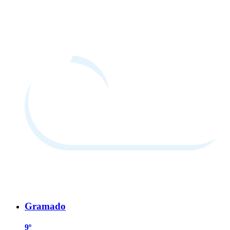
Gramado
9º