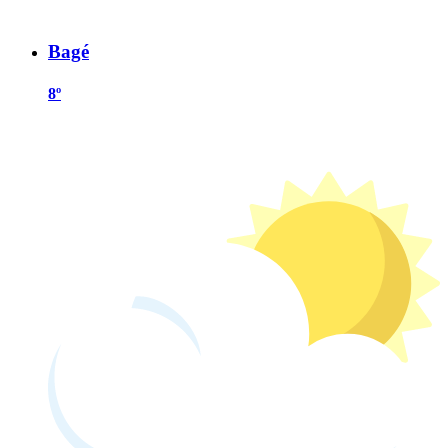
Bagé
8º