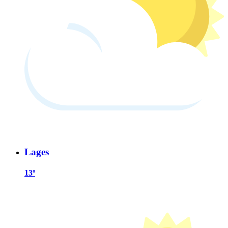
Lages
13º