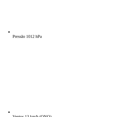
Pressão
1012 hPa
Ventos
13 km/h
(ONO)