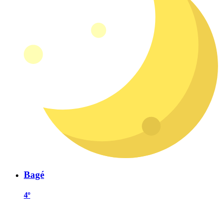
Bagé
4º