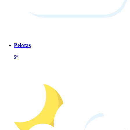
Pelotas
5º