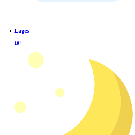
Lages
10º