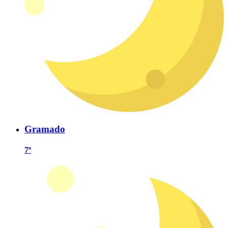
Gramado
7º