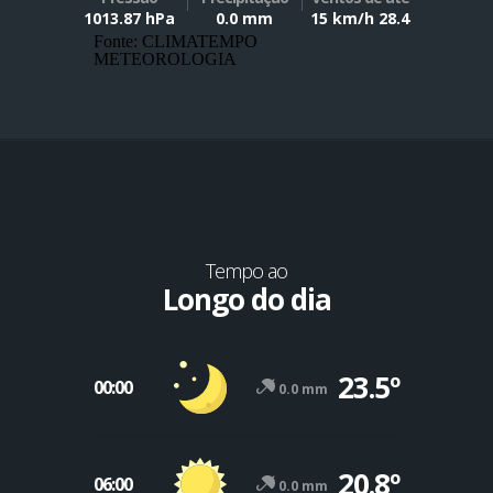
1013.87 hPa
0.0 mm
15 km/h 28.4
Fonte: CLIMATEMPO
METEOROLOGIA
Tempo ao
Longo do dia
23.5º
00:00
0.0 mm
20.8º
06:00
0.0 mm