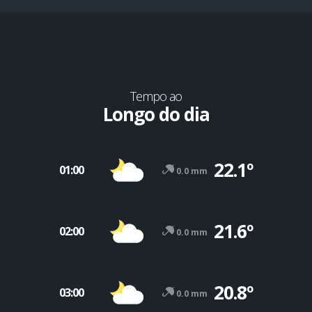
Tempo ao
Longo do dia
22.1º
01:00
0.0 mm
21.6º
02:00
0.0 mm
-12º
47º
20.8º
03:00
0.0 mm