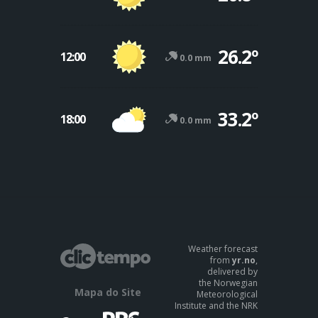
26.2º
12:00
0.0 mm
33.2º
18:00
0.0 mm
Weather forecast
from
yr.no
,
delivered by
the Norwegian
Mapa do Site
Meteorological
Institute and the NRK