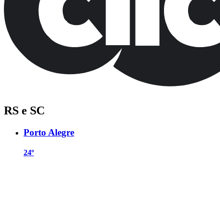
RS e SC
Porto Alegre
24º