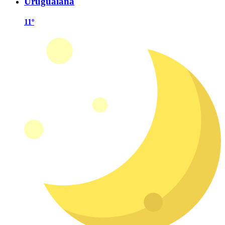
Uruguaiana
11º