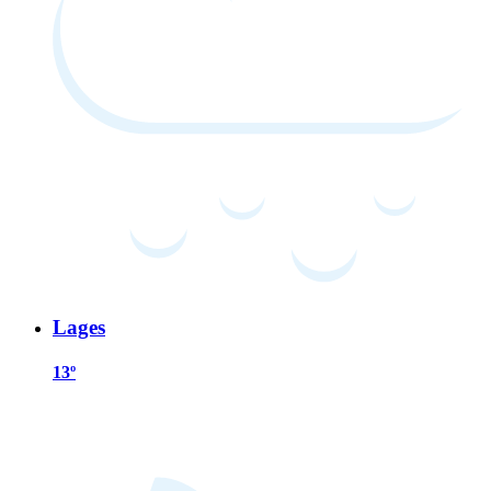
Lages
13º