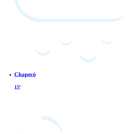
Chapecó
15º