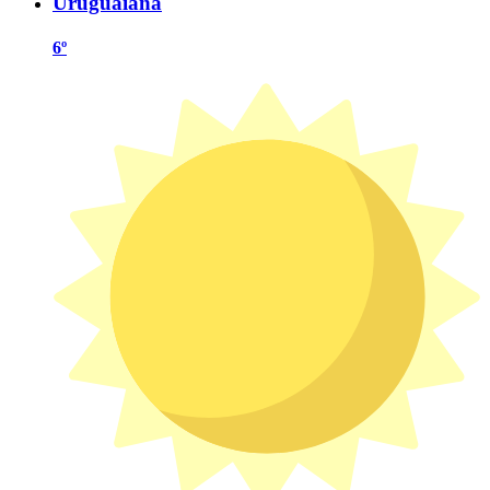
Uruguaiana
6º