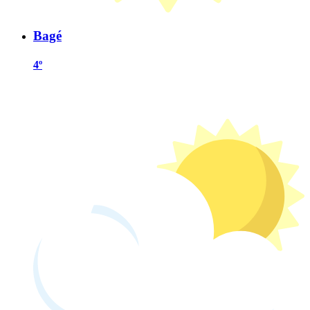
Bagé
4º