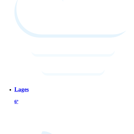
Lages
6º