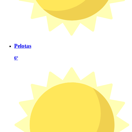
Pelotas
6º