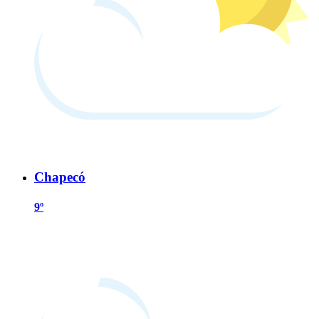
Chapecó
9º