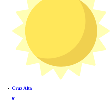
Cruz Alta
6º