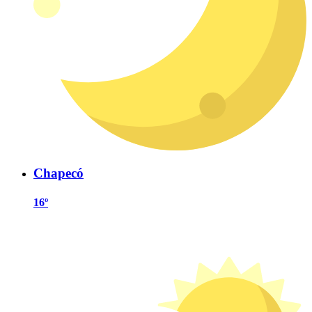
Chapecó
16º