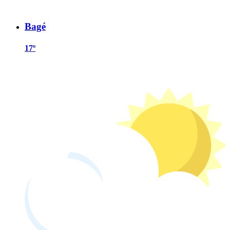
Bagé
17º