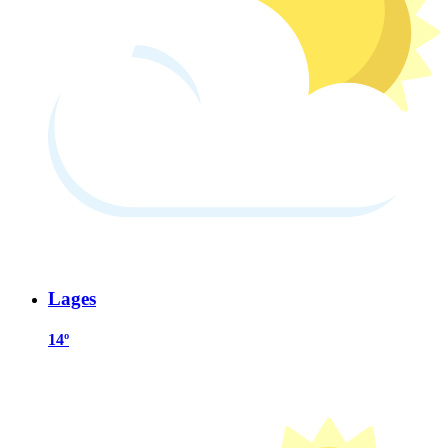
Lages
14º