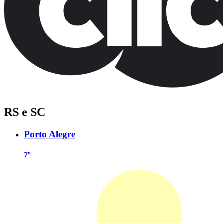
RS e SC
Porto Alegre
7º