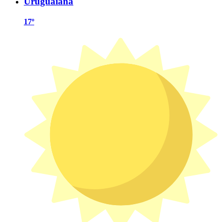
Uruguaiana
17º