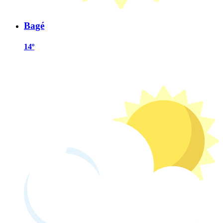
Bagé
14º