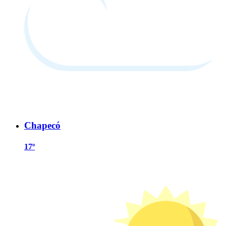
Chapecó
17º