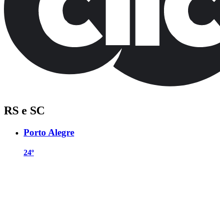
RS e SC
Porto Alegre
24º