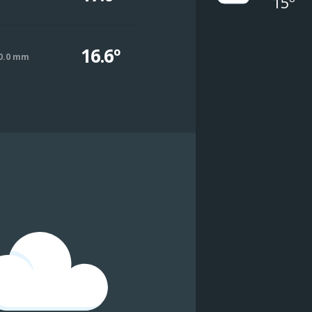
15º
16.6º
0.0 mm