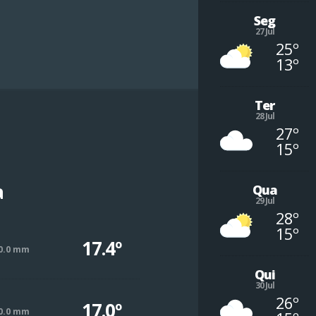
Seg
27 Jul
25º
13º
Ter
28 Jul
27º
15º
a
Qua
29 Jul
28º
15º
17.4º
0.0 mm
Qui
30 Jul
26º
17.0º
0.0 mm