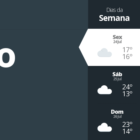
Dias da
Semana
º
Sex
24 Jul
17º
16º
Sáb
25 Jul
24º
13º
Dom
26 Jul
23º
14º