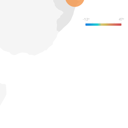
-12º
47º