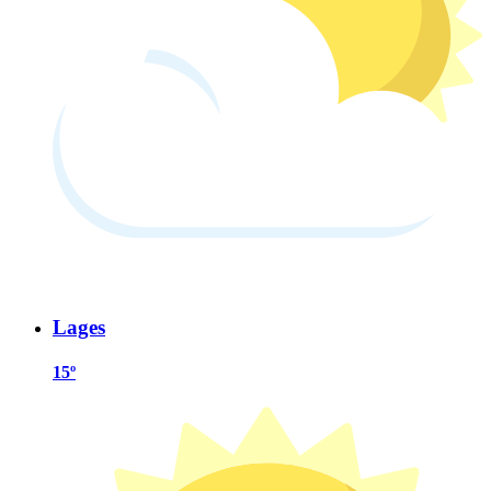
Lages
15º