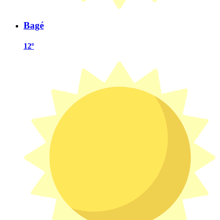
Bagé
12º