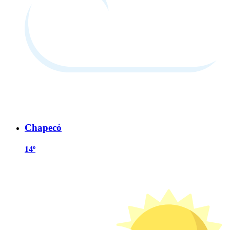
Chapecó
14º