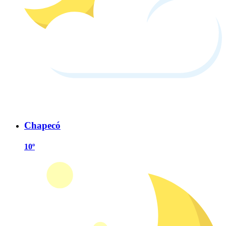
Chapecó
10º