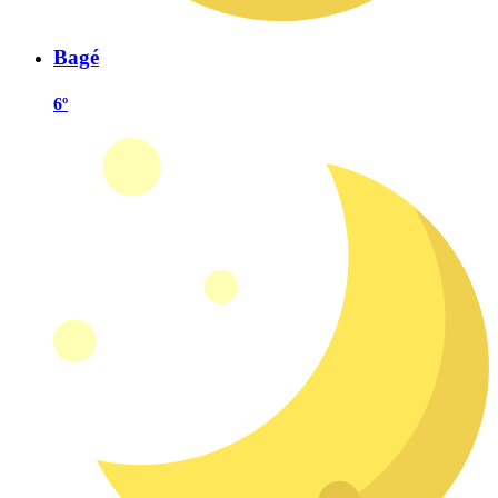
Bagé
6º