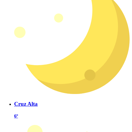
Cruz Alta
6º