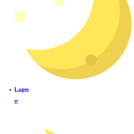
Lages
9º