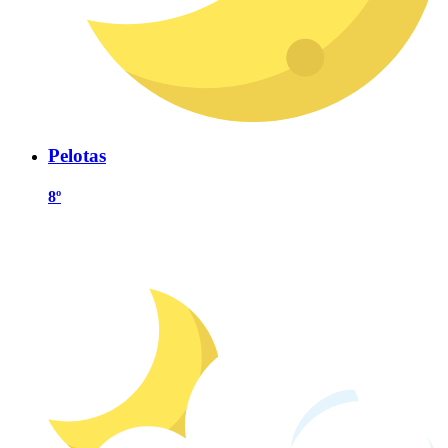
Pelotas
8º