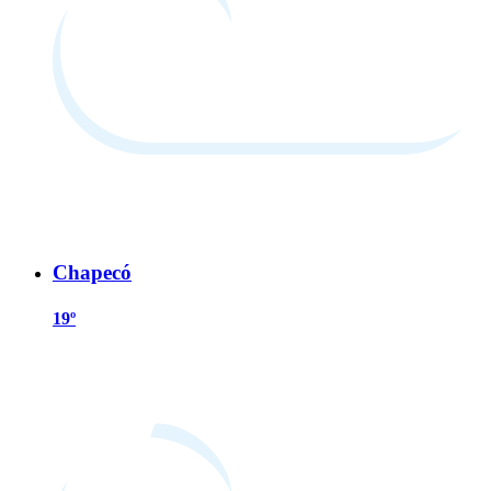
Chapecó
19º