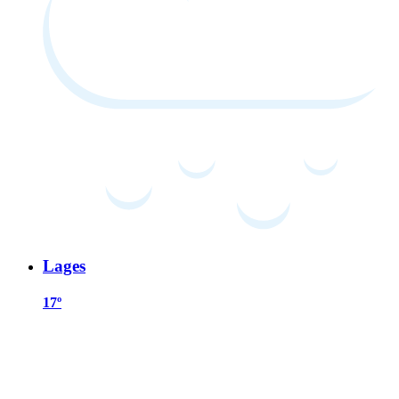
Lages
17º