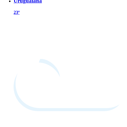
Uruguaiana
23º