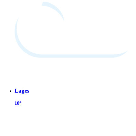
Lages
18º