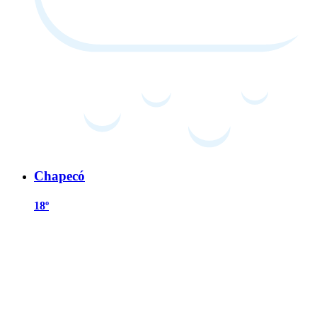
Chapecó
18º