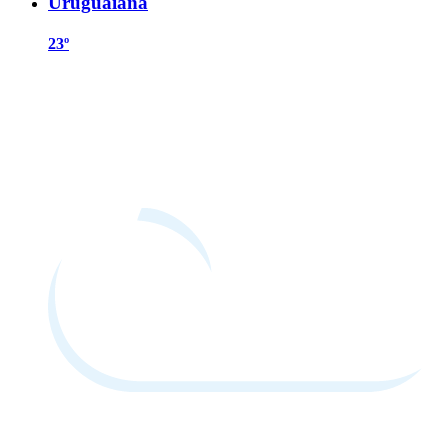
Uruguaiana
23º