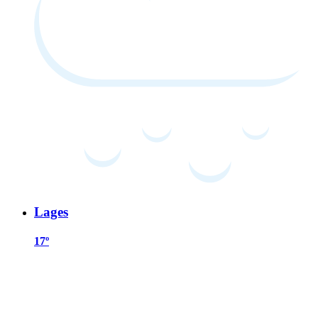
Lages
17º