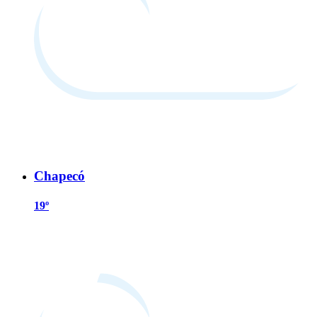
Chapecó
19º