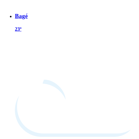
Bagé
23º