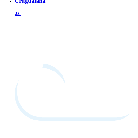
Uruguaiana
23º