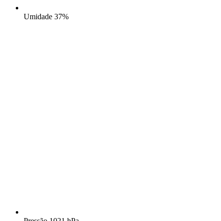
Umidade
37%
Pressão
1021 hPa