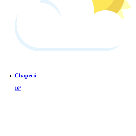
Chapecó
16º