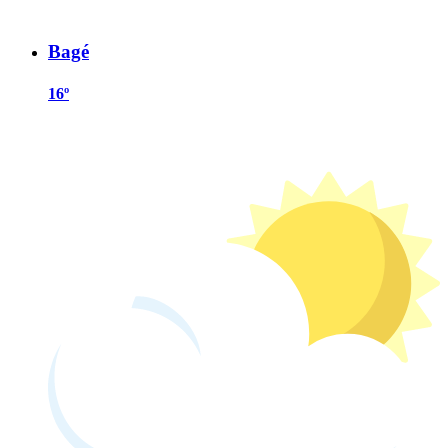
Bagé
16º