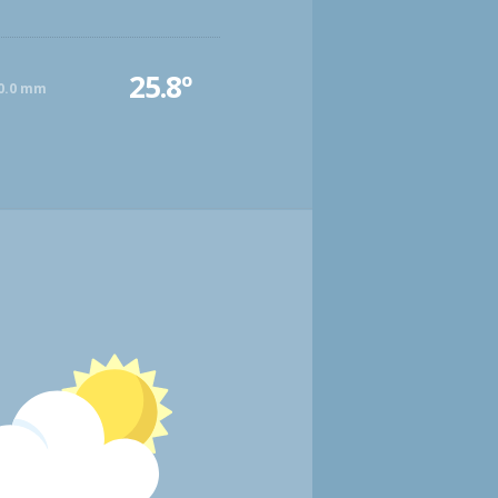
25.8º
0.0 mm