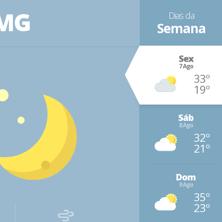
 MG
Dias da
Semana
Sex
7 Ago
33º
19º
Sáb
8 Ago
32º
21º
Dom
9 Ago
35º
23º