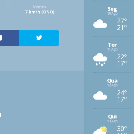
Ventos
Seg
7 km/h
(ONO)
10 Ago
27º
21º
Ter
11 Ago
22º
17º
Qua
12 Ago
24º
17º
a
Qui
13 Ago
30º