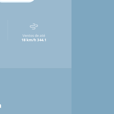
Ventos de até
18 km/h 344.1
a