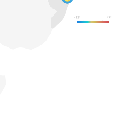
-12º
47º