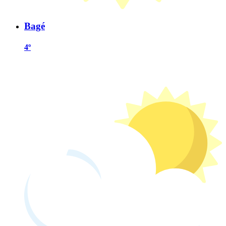
Bagé
4º