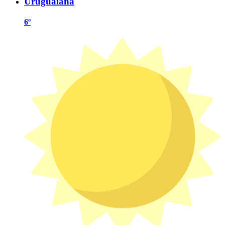
Uruguaiana
6º