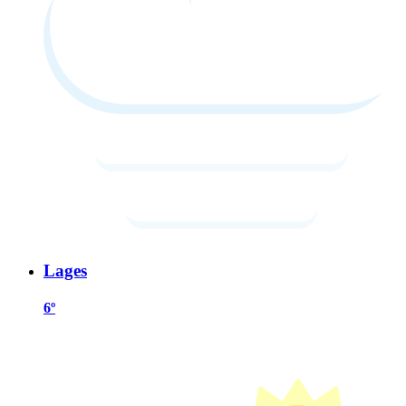
Lages
6º