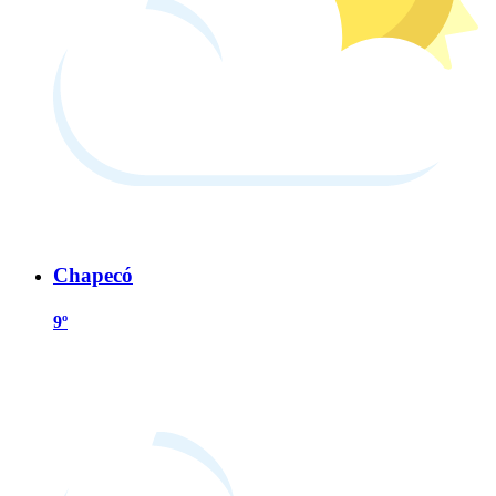
Chapecó
9º