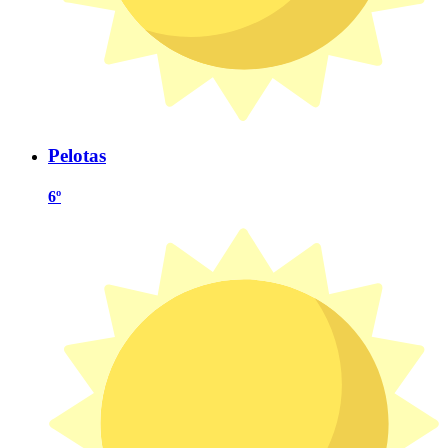
Pelotas
6º