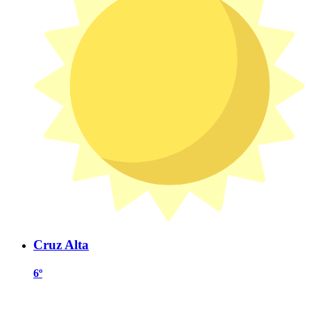
Cruz Alta
6º