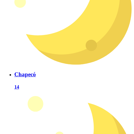
Chapecó
14