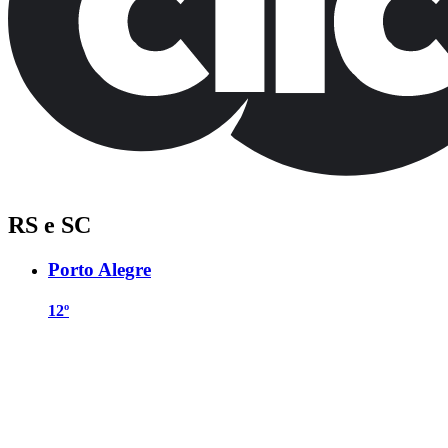
RS e SC
Porto Alegre
12º