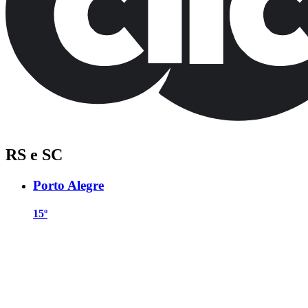
RS e SC
Porto Alegre
15º