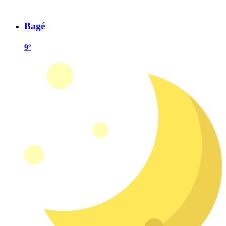
Bagé
9º