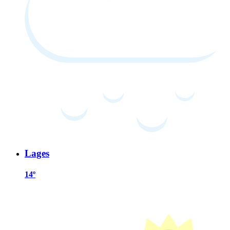
Lages
14º