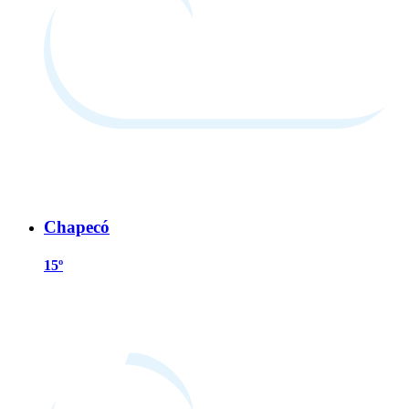
Chapecó
15º