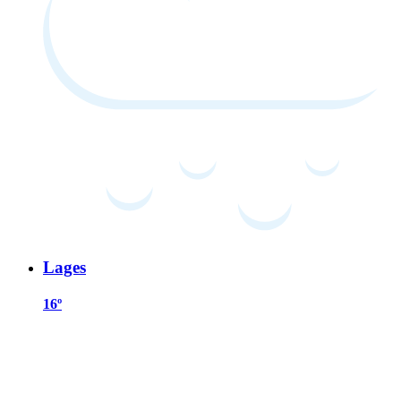
Lages
16º