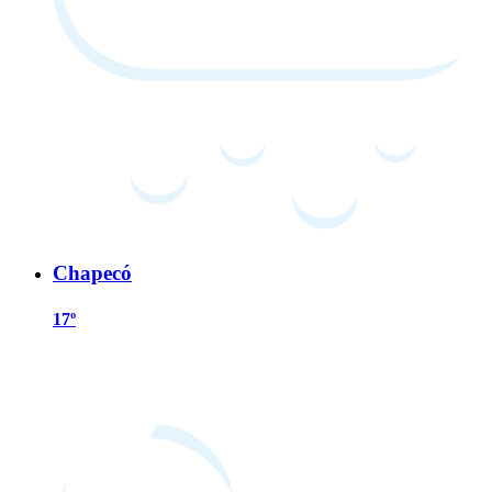
Chapecó
17º