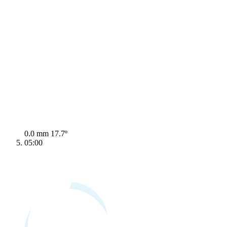
0.0 mm
17.7º
05:00