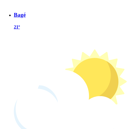
Bagé
21º