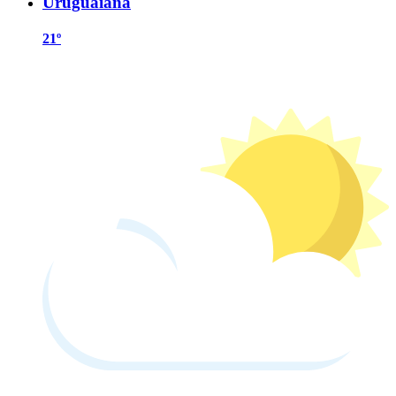
Uruguaiana
21º