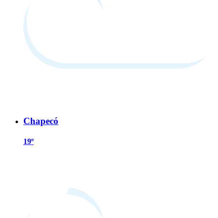
Chapecó
19º