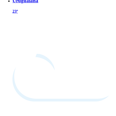
Uruguaiana
23º