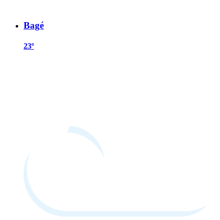
Bagé
23º