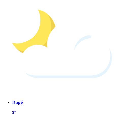
Bagé
5º