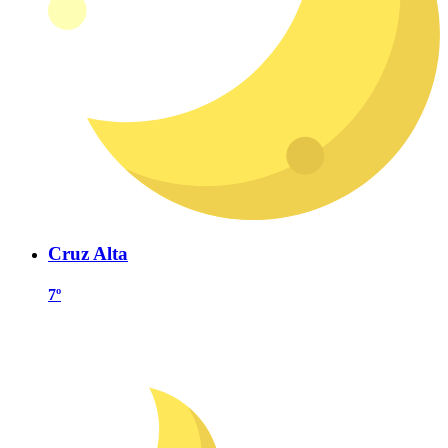
Cruz Alta
7º