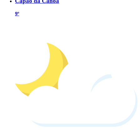
Capão da Canoa
9º