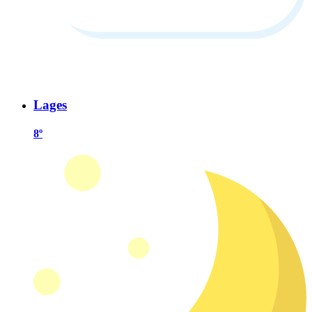
Lages
8º