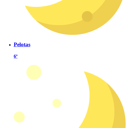
Pelotas
6º