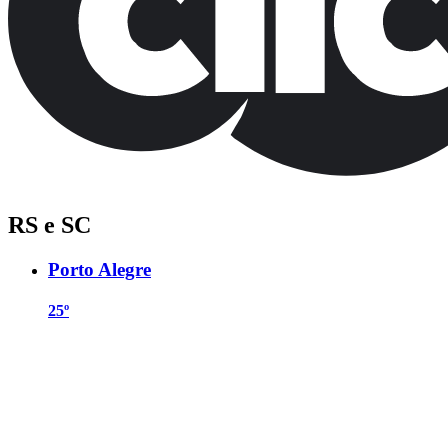
RS e SC
Porto Alegre
25º