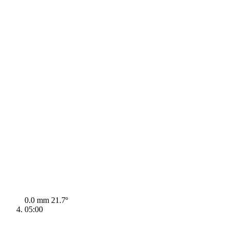
0.0 mm
21.7º
05:00