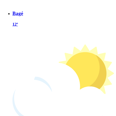
Bagé
12º