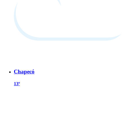
Chapecó
13º