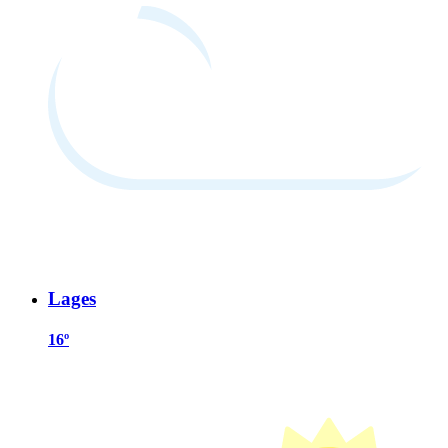
Lages
16º