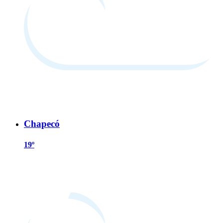
Chapecó
19º