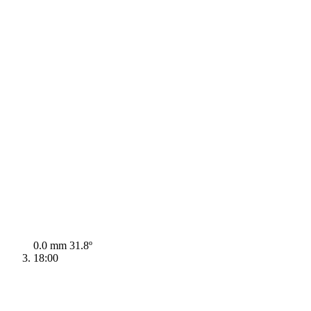
0.0 mm
31.8º
18:00