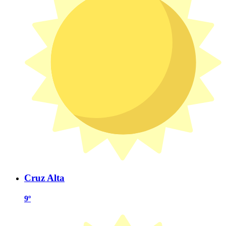
Cruz Alta
9º