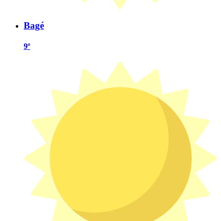
Bagé
9º