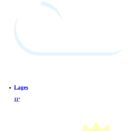
Lages
11º