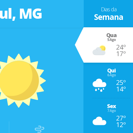
ul, MG
Dias da
Semana
Qua
5 Ago
24º
17º
Qui
6 Ago
25º
14º
Sex
7 Ago
27º
12º