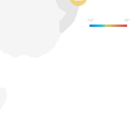
-12º
47º