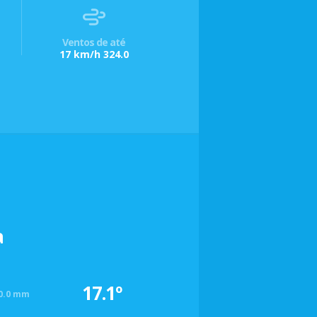
Ventos de até
17 km/h 324.0
a
17.1º
0.0 mm