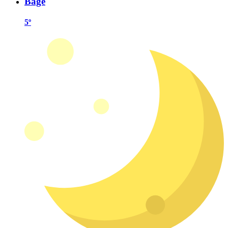
Bagé
5º