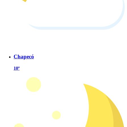
Chapecó
10º