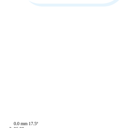
0.0 mm
17.5º