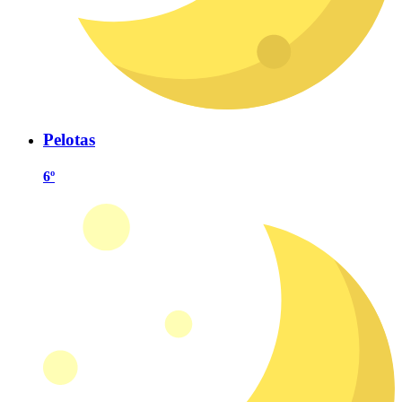
Pelotas
6º