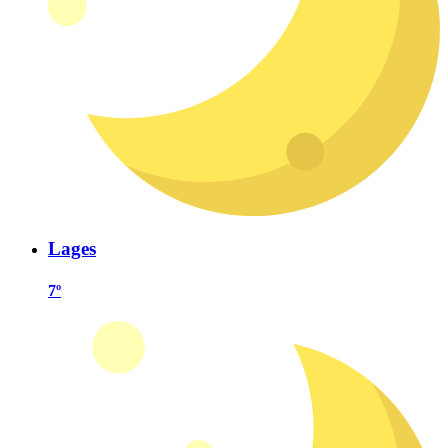
Lages
7º