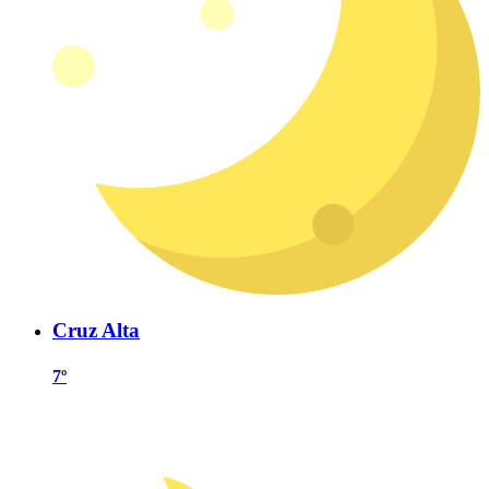
Cruz Alta
7º