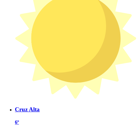
Cruz Alta
6º