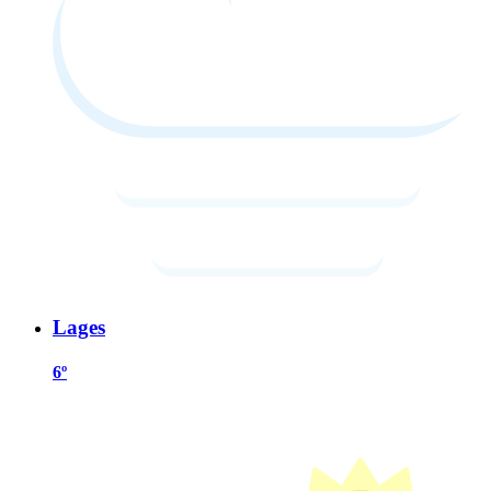
Lages
6º