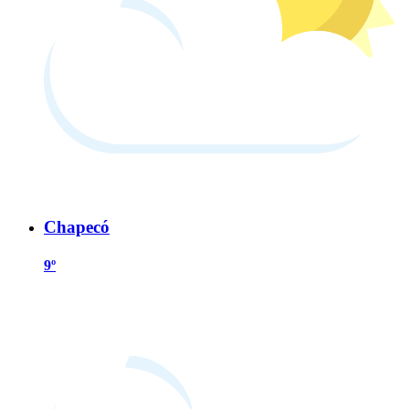
Chapecó
9º