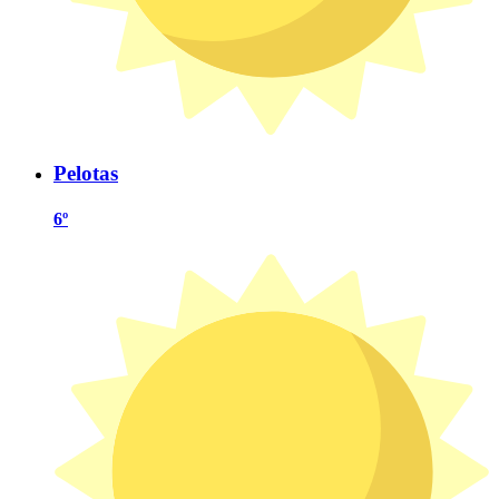
Pelotas
6º