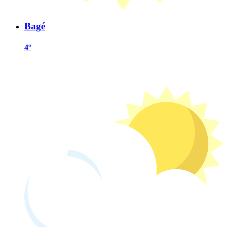
Bagé
4º