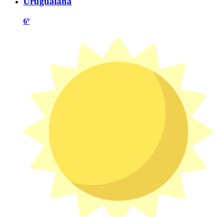
Uruguaiana
6º