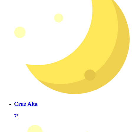
Cruz Alta
7º