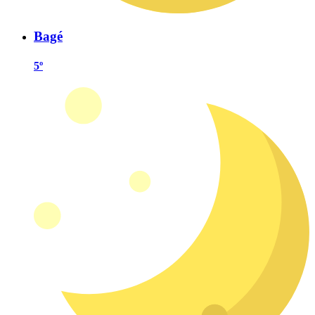
Bagé
5º