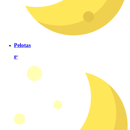
Pelotas
8º