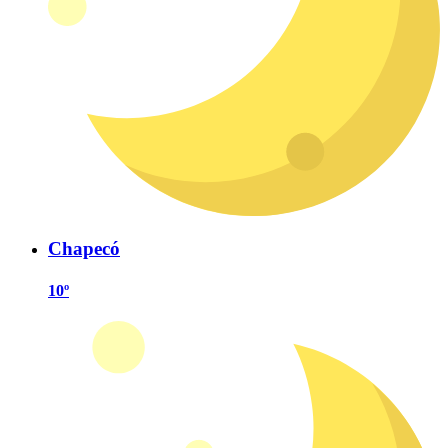
Chapecó
10º