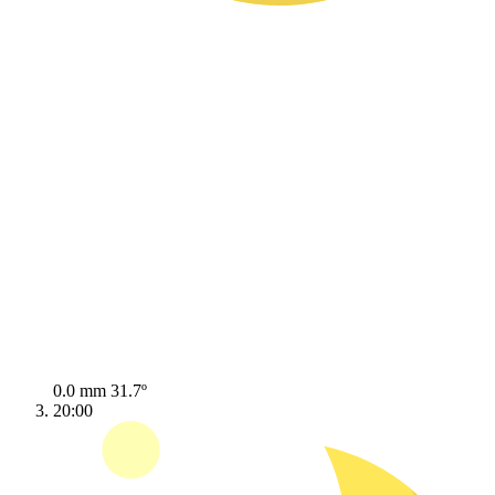
0.0 mm
31.7º
20:00