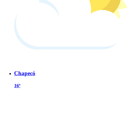
Chapecó
16º