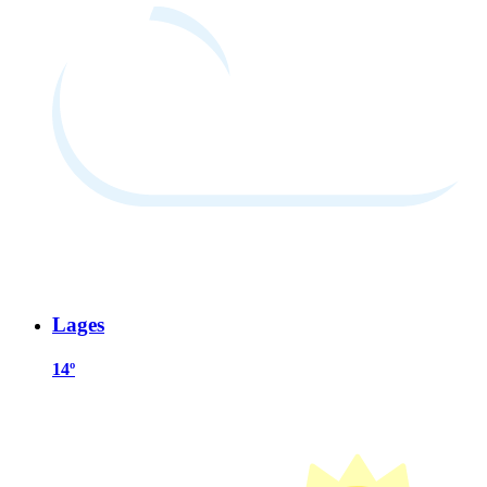
Lages
14º