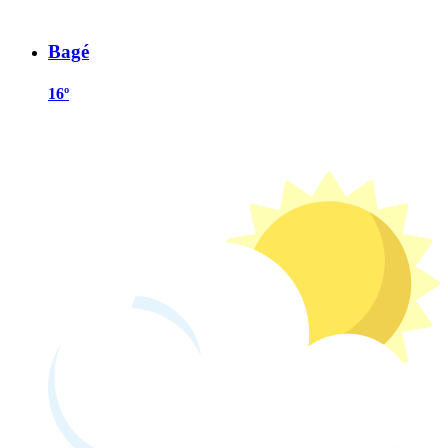
Bagé
16º