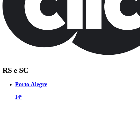
RS e SC
Porto Alegre
14º