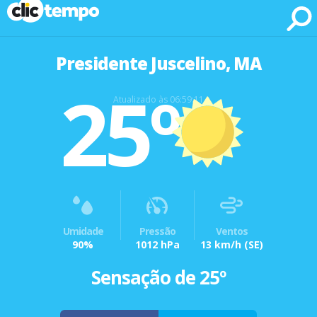
Fonte: CLIMATEMPO METEOROLOGIA
Presidente Juscelino, MA
25º
Atualizado às 06:59:11
Umidade
Pressão
Ventos
90%
1012 hPa
13 km/h
(SE)
Sensação de 25º