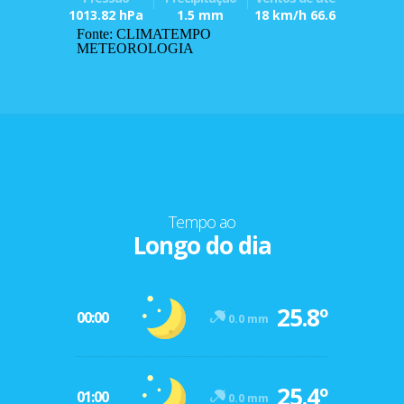
1013.82 hPa
1.5 mm
18 km/h 66.6
Fonte: CLIMATEMPO
METEOROLOGIA
Tempo ao
Longo do dia
25.8º
00:00
0.0 mm
25.4º
01:00
0.0 mm