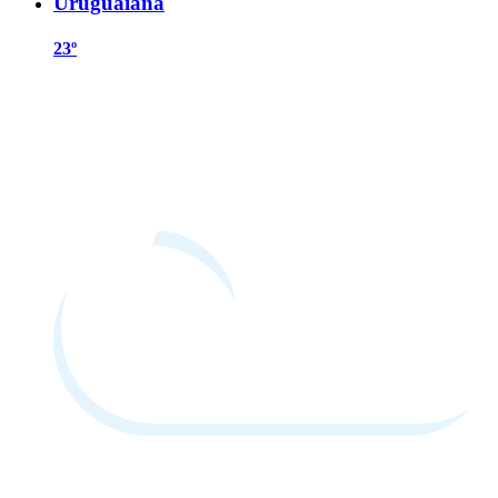
Uruguaiana
23º