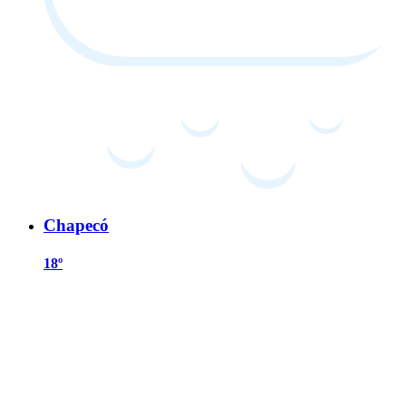
Chapecó
18º