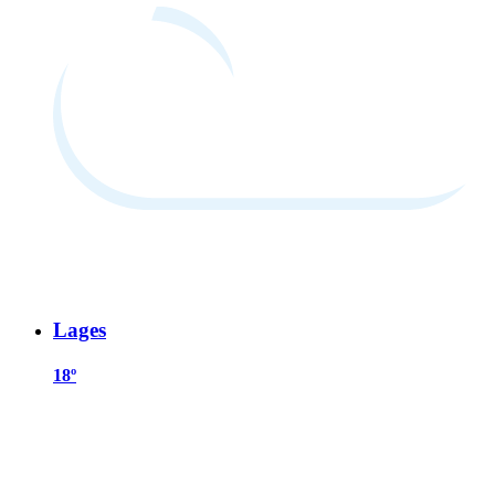
Lages
18º