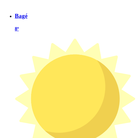
Bagé
8º