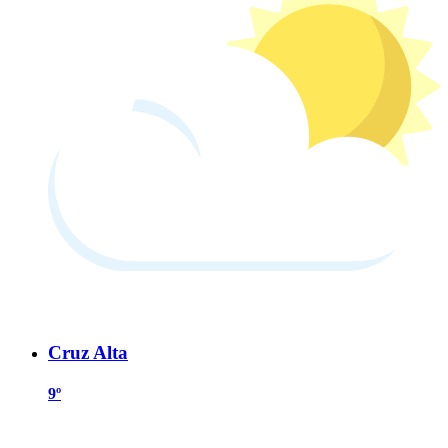
Cruz Alta
9º