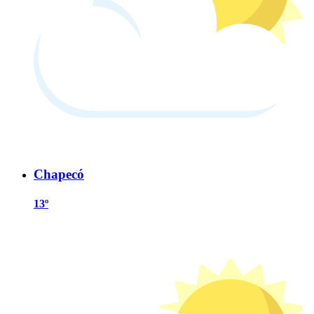
Chapecó
13º