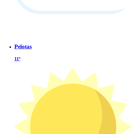
Pelotas
11º