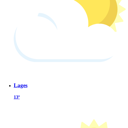
Lages
13º