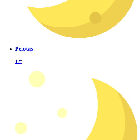
Pelotas
12º