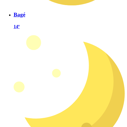
Bagé
14º