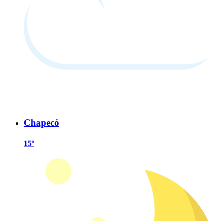
Chapecó
15º