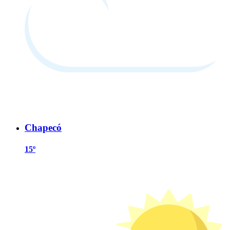
Chapecó
15º