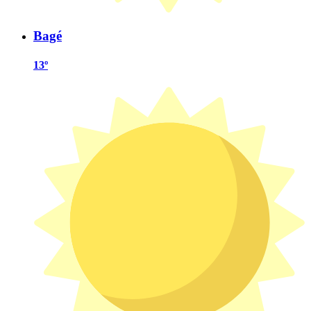
Bagé
13º