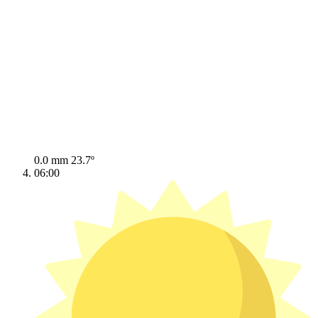
0.0 mm
23.7º
06:00