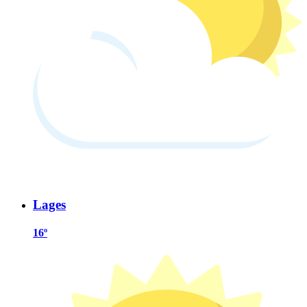
Lages
16º